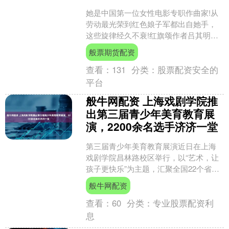
她是中国第一位女性电影专职作曲家!从
劳动最光荣到红色娘子军都出自她手，
这些旋律经久不衰!红旗颂作者吕其明吕
老称呼她“尊敬的黄准大姐"“敬爱的黄准
般票期货配资
大姐 永远活在我....
查看：
131
分类：
股票配资安全的
平台
般牛网配资 上海戏剧学院推
出第三届青少年美育教育展
演，2200余名选手济济一堂
第三届青少年美育教育展演近日在上海
戏剧学院昌林路校区举行，以“艺术，让
孩子更快乐”为主题，汇聚全国22个省、
市、自治区2200余名选手，打造覆盖专
般牛网配资
业舞台、名师课....
查看：
60
分类：
专业股票配资利
息