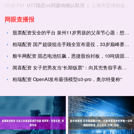
12:06 PM
U17国足vs阿森纳确认取消
上海市足球协会8月9日中午在微信公众号上发布公告，2026上海明日之星冠军杯男子组决赛取消。决赛对阵为中国男足U17对阵阿森纳U17，受台风影响，本场比赛现已确定取消，不延期进行。
网眼查播报
股票配资安全的平台 泉州11岁男孩的父亲节心愿：想要20元的
柏瑞配资 国产超级狙击手顾全宣布退役，33岁巅峰赛季场均17
般牛网配资 固态电池狂飙，恩捷股份封板，10吨级固态电解质产
闻喜配资 女子把男友当“长期饭票”：向其兜售假手表、假衣物，
柏瑞配资 OpenAI发布最强模型o3-pro，奥尔特曼称“