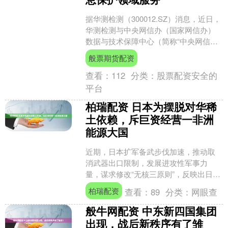
据华测检测（300012.SZ）消息，近日，
华测检测与中央网信办（国家网信办）
数据与技术保障中心（简称“中央网信办
数据中心”）正式签署合作协议，获批成
般票期货配资
为中央网信....
查看：
112
分类：
股票配资安全的
平台
柏瑞配资 日本为摆脱对华稀
土依赖，斥巨资经营一非洲
能源大国
近期，日本扩军备武步伐加速，推动取
消武器出口限制，发展进攻性军事力
量，谋求修改“无核三原则”，反映出日本
加速推进“再军事化”的危险动向和拥核企
柏瑞配资
查看：
89
分类：
网眼查
图。 中国政府近日....
般牛网配资 中东新四国集团
出现，战后新秩序有了雏