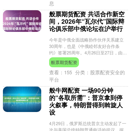
息
般票期货配资 共话合作新空
间，2026年“瓦尔代”国际辩
论俱乐部中俄论坛在沪举行
今年是中俄全面战略协作伙伴关系建立
30周年，也是《中俄睦邻友好合作条
约》签署25周年。4月26日至27日，由华
东师范大学与俄罗斯“瓦尔代”国际辩论俱
般票期货配资
乐部发展与支....
查看：
155
分类：
股票配资安全的
平台
般牛网配资 一场90分钟
的“各取所需”：普京拿到停
火叙事，特朗普得到斡旋人
设
4月29日，俄罗斯总统普京主动发起了一
次与美国总统特朗普通电话的提议。据