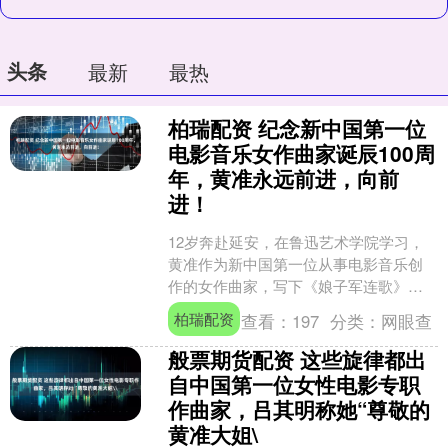
头条
最新
最热
柏瑞配资 纪念新中国第一位
电影音乐女作曲家诞辰100周
年，黄准永远前进，向前
进！
12岁奔赴延安，在鲁迅艺术学院学习，
黄准作为新中国第一位从事电影音乐创
作的女作曲家，写下《娘子军连歌》
《劳动最光荣》《敕勒歌》《舞台姐
柏瑞配资
查看：
197
分类：
网眼查
妹》《女篮五号》《一支难忘....
般票期货配资 这些旋律都出
自中国第一位女性电影专职
作曲家，吕其明称她“尊敬的
黄准大姐\