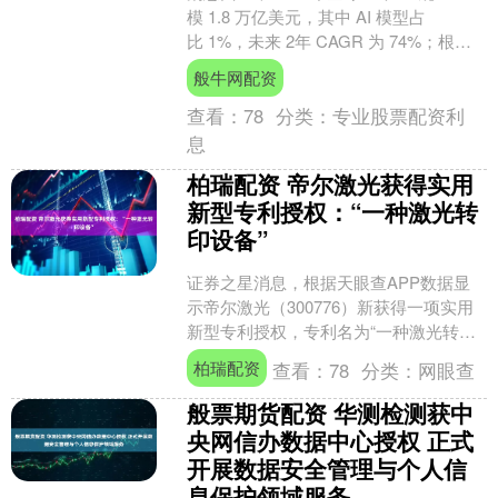
模 1.8 万亿美元，其中 AI 模型占
比 1%，未来 2年 CAGR 为 74%；根据
IDC 数据，活跃 Agent ....
般牛网配资
查看：
78
分类：
专业股票配资利
息
柏瑞配资 帝尔激光获得实用
新型专利授权：“一种激光转
印设备”
证券之星消息，根据天眼查APP数据显
示帝尔激光（300776）新获得一项实用
新型专利授权，专利名为“一种激光转印
设备”，专利申请号为
柏瑞配资
查看：
78
分类：
网眼查
CN202520847952....
般票期货配资 华测检测获中
央网信办数据中心授权 正式
开展数据安全管理与个人信
息保护领域服务