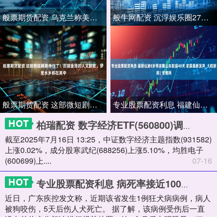
般票期货配资 乌克兰称美国军援已恢复 俄罗斯：全是生意 | 环球市场
般牛网配资 沉浮娱乐圈27年，大张伟竟是全世界唯一没有黑粉的明星_花儿乐队_付翀_刘迎
般票期货配资 这部微短剧期待住了！古镇金泽的人文韵致、梦里水乡都在其中
专业股票配资利息 福建仙游8岁男孩爬山失联超40天 家属最新发声_大皖新闻 | 安徽网
柏瑞配资 数字经济ETF(560800)调整蓄势，机构：数据有望成为中国AI产业弯道超车的主要抓手
截至2025年7月16日 13:25，中证数字经济主题指数(931582)
上涨0.02%，成分股寒武纪(688256)上涨5.10%，均胜电子
(600699)上....
07-16
专业股票配资利息 病死率接近100%！近期广东已出现1例，专家：被伤后的处理方式有这些
近日，广东疾控发文称，近期该省发生1例狂犬病病例，病人
被狗咬伤，5天后伤人犬死亡。 据了解，该病例受伤后一直