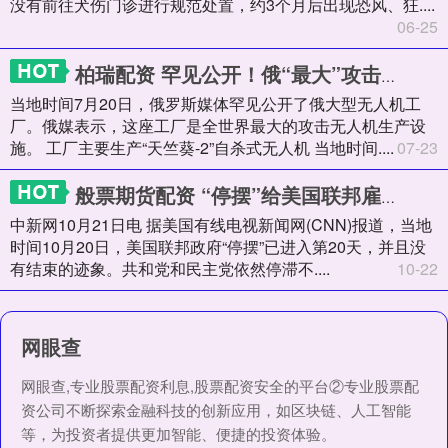
没有前往犬伤门诊进行规范处置，约3个月后出现恐风、狂....
06-25
柏瑞配资 罕见公开！俄“最大”攻击无人机工厂曝光
当地时间7月20日，俄罗斯媒体罕见公开了俄大型无人机工
厂。俄媒表示，这座工厂是全世界最大的攻击无人机生产设
施。 工厂主要生产“天竺葵-2”自杀式无人机 当地时间....
07-23
般票期货配资 “停摆”给美国联邦雇员和民众带来巨大压力 4200万人或受影响
中新网10月21日电 据美国有线电视新闻网(CNN)报道，当地
时间10月20日，美国联邦政府“停摆”已进入第20天，并且没
有结束的迹象。共和党和民主党依然停滞不....
10-22
网眼查
网眼查,专业股票配资利息,股票配资安全的平台②专业股票配
资公司不断探索金融科技的创新应用，如区块链、人工智能
等，为投资者提供更加智能、便捷的投资体验。