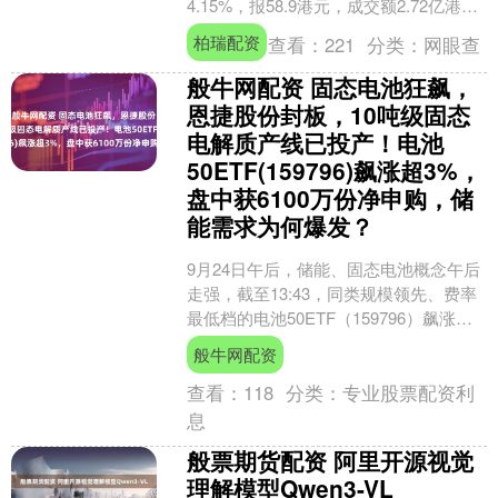
4.15%，报58.9港元，成交额2.72亿港
元。....
柏瑞配资
查看：
221
分类：
网眼查
般牛网配资 固态电池狂飙，
恩捷股份封板，10吨级固态
电解质产线已投产！电池
50ETF(159796)飙涨超3%，
盘中获6100万份净申购，储
能需求为何爆发？
9月24日午后，储能、固态电池概念午后
走强，截至13:43，同类规模领先、费率
最低档的电池50ETF（159796）飙涨
3.38%，成交额近5亿元，盘中资金加
般牛网配资
速....
查看：
118
分类：
专业股票配资利
息
般票期货配资 阿里开源视觉
理解模型Qwen3-VL