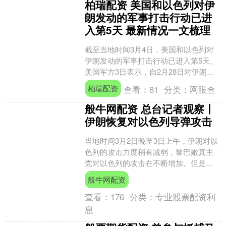
柏瑞配资 美国和以色列对伊
朗发动的军事打击行动已进
入第5天 最新情况一文梳理
截至当地时间3月4日，美国和以色列对
伊朗发动的军事打击行动已进入第5天。
美国军方3日表示，自2月28日对伊朗展
开军事行动以来，美军已对伊朗境内目
柏瑞配资
查看：
81
分类：
网眼查
标进行了超过17....
般牛网配资 总台记者观察丨
伊朗恢复对以色列导弹攻击
当地时间3月2日晚至3日上午，伊朗对以
色列的攻击力度稍有减弱，黎巴嫩真主
党对以色列的攻击在不断增加。但是根
据总台记者在前方了解到的最新情况，
般牛网配资
当地时间3日下午，伊....
查看：
176
分类：
专业股票配资利
息