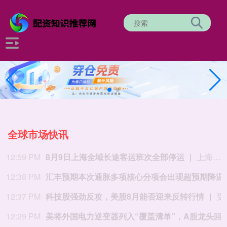
全球市场快讯
12:59 PM
8月9日上海全域长途客运班次全部停运
上海长途汽车客运总站有限公司介绍，受今年第13号台风 “白海豚” 外围影响，上海发布暴雨红色预警，根据行业管理部门管控要求，2026年8月9日上海全域长途客运班次全部停运，上海长途客运总站临时关停。
12:38 PM
汇丰预期本次通胀
12:37 PM
科技股强劲反攻，美股8月能否迎来反转行情
受科技巨头大涨，叠加市场乐观预期伊朗与阿曼达成协议、霍尔木兹海峡将重新开放和美联储9月议息会议的加息预期因非农回落的影响，本周美股强劲上攻，三大指数均刷新今年4月以来的最佳表现。未来一周，美联储政策前景将受到新一轮通胀
12:29 PM
美将外国电力逆变器列入“覆盖清单”