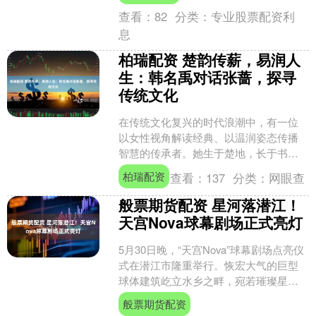
查看：
82
分类：
专业股票配资利
息
柏瑞配资 楚韵传薪，易润人
生：韩名禹对话张蔷，探寻
传统文化
在传统文化复兴的时代浪潮中，有一位
以女性视角解读经典、以温润姿态传播
智慧的传承者。她生于楚地，长于书
香，将楚文化的浪漫风骨与易学的哲学
柏瑞配资
查看：
137
分类：
网眼查
思辨融为一体。近日，《禹您....
般票期货配资 星河落潜江！
天宫Nova球幕剧场正式亮灯
5月30日晚，“天宫Nova”球幕剧场点亮仪
式在潜江市隆重举行。恢宏大气的巨型
球体建筑屹立水乡之畔，宛若璀璨星辰
落地潜江，瞬间成为全城瞩目的视觉焦
般票期货配资
点，市民、游客....