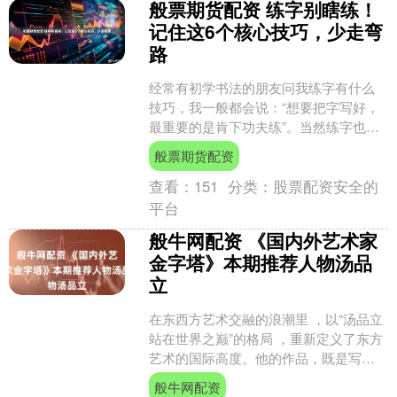
般票期货配资 练字别瞎练！
记住这6个核心技巧，少走弯
路
经常有初学书法的朋友问我练字有什么
技巧，我一般都会说：“想要把字写好，
最重要的是肯下功夫练”。当然练字也不
能闷着头瞎练，需要掌握一些方法和技
般票期货配资
巧。今天我总结了一下....
查看：
151
分类：
股票配资安全的
平台
般牛网配资 《国内外艺术家
金字塔》本期推荐人物汤品
立
在东西方艺术交融的浪潮里 ，以“汤品立
站在世界之巅”的格局 ，重新定义了东方
艺术的国际高度。他的作品，既是写给
当代的艺术宣言，也是留给未来的文化
般牛网配资
信笺，让我们在仰....