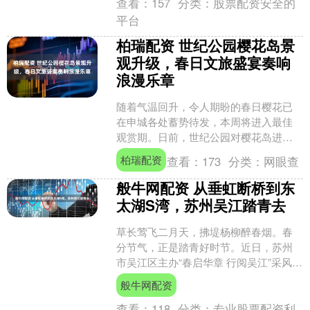
查看：
157
分类：
股票配资安全的
平台
柏瑞配资 世纪公园樱花岛景
观升级，春日文旅盛宴奏响
浪漫乐章
随着气温回升，令人期盼的春日樱花已
在申城各处蓄势待发，本周将进入最佳
观赏期。日前，世纪公园对樱花岛进行
全面景观升级，精心引种70余株垂枝
柏瑞配资
查看：
173
分类：
网眼查
樱，并为即将到来的樱花季....
般牛网配资 从垂虹断桥到东
太湖S湾，苏州吴江踏青去
草长莺飞二月天，拂堤杨柳醉春烟。春
分节气，正是踏青好时节。近日，苏州
市吴江区主办“春启华章 行阅吴江”采风活
动。 垂虹桥建成于北宋庆历八年（1048
般牛网配资
年），桥身如....
查看：
118
分类：
专业股票配资利