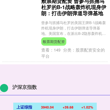
般票期货配资 曾参与抓捕马
杜罗的B-1战略轰炸机现身伊
朗：打击伊朗弹道导弹基地
曾参与抓捕马杜罗的美国王牌B-1战略轰
炸机现身伊朗，打击伊朗弹道导弹基
地。美国宣布，在派出B-2隐形轰炸机伊
朗之后，美军又紧急投入了超音速B-1战
般票期货配资
略轰炸机，以攻....
查看：
149
分类：
股票配资安全的
平台
沪深京指数
上证综指
3940.04
+39.68
+1.02%