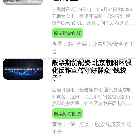
人民财讯9月24日电，在9月24日的2025
云栖大会上，阿里开源新一代视觉理解
模型Qwen3-VL。此外，阿里发布通义全
模态预训练大模型Qwen3-Omni系列....
般票期货配资
查看：
94
分类：
股票配资安全的平
台
般票期货配资 北京朝阳区强
化反诈宣传守好群众“钱袋
子”
法治日报讯（记者徐伟伦 通讯员潘东明
刘家名）近日，北京市朝阳区组织各街
乡和公安力量，在全区集中开展电信网
络诈骗宣传防范活动，切实守好人民群
般票期货配资
众的“钱袋子”。记者....
查看：
166
分类：
股票配资安全的
平台