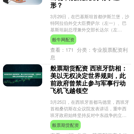
形？
3月29日，在巴基斯坦首都伊斯兰堡，沙
特阿拉伯外交大臣费萨尔（左一）、巴
基斯坦副总理兼外交部长达尔（左
二）、土耳其外交部长费丹（右二）、
般牛网配资
埃及外交部长阿卜杜勒阿提....
查看：
171
分类：
专业股票配资利
息
般票期货配资 西班牙防相：
美以无权决定世界规则，此
前政府曾禁止参与军事行动
飞机飞越领空
3月25日，在西班牙首都马德里，西班牙
首相桑切斯在众议院发表讲话，重申西
班牙政府始终坚持反对中东战争的立
场。\n 新华社发 据新华社报道，西班牙
般票期货配资
国防大臣玛加丽塔....