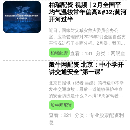
柏瑞配资 视频丨2月全国平
均气温较常年偏高&#32;黄河
开河过半
近日，国家防灾减灾救灾委员会办公
室、应急管理部对2026年2月全国自然灾
害情况进行了会商分析。2月份，我国自
然灾害以风雹灾害、低温雨雪冰冻和雪
柏瑞配资
查看：
131
分类：
网眼查
灾为主。 2月全国....
般牛网配资 北京：中小学开
讲交通安全“第一课”
北京日报讯（记者 吴娜）骑行途中不幸
发生交通事故，最后一道能够保护生命
的安全防线是什么？不满16周岁驾驶电
动自行车，将面临怎样的法律后果？昨
般牛网配资
天下午，北京市中小学....
查看：
221
分类：
专业股票配资利
息