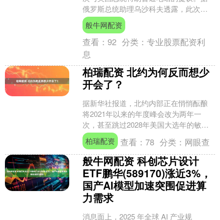
俄罗斯总统助理乌沙科夫透露，此次通
话由俄方发起，持续超过一个半小时，
般牛网配资
双方谈话“坦诚且务实....
查看：
92
分类：
专业股票配资利
息
柏瑞配资 北约为何反而想少
开会了？
据新华社报道，北约内部正在悄悄酝酿
将2021年以来的年度峰会改为两年一
次，甚至跳过2028年美国大选年的敏感
时期。 当下地缘政治冲突此起彼伏之
柏瑞配资
查看：
78
分类：
网眼查
际，北约为何反而想....
般牛网配资 科创芯片设计
ETF鹏华(589170)涨近3%，
国产AI模型加速突围促进算
力需求
消息面上，2025 年全球 AI 产业规