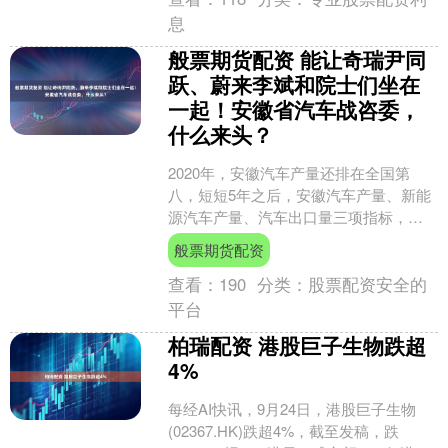
息
般票期货配资 能让奇瑞尹同
跃、蔚来李斌和院士们坐在
一起！安徽省汽车战咨委，
什么来头？
2020年，安徽汽车产量还排在全国第
八，短短5年之后，安徽汽车产量、新能
源汽车产量、汽车出口量三项指标，一
举登顶全国首位。这一年，全国每9辆汽
般票期货配资
车、每8辆新能源汽....
查看：
190
分类：
股票配资安全的
平台
柏瑞配资 港股巨子生物跌超
4%
每经AI快讯，9月24日，港股巨子生物
(02367.HK)跌超4%，截至发稿，跌